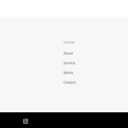
撮影スタイリング #23
撮影スタ
#キッチンカウンター
#ソファ
Home
About
Service
Works
Contact