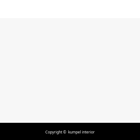
イリング #22
撮影スタイリング #21
#テレビスタンド
Copyright ©
kumpel interior